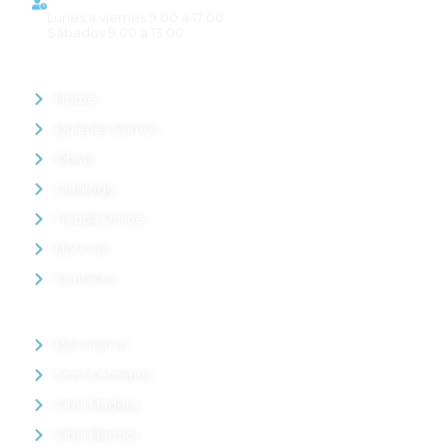
Lunes a viernes 9:00 a 17:00
Sábados 9:00 a 13:00
MENÚ
Home
Quienes Somos
Obras
Catálogo
Tienda Online
Noticias
Contacto
PRODUCTOS DESTACADOS
Decorativo
Símil Cemento
Símil Madera
Símil Mármol