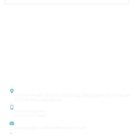
Pisos y revestimientos que
combinan estilo y durabilidad,
transformando cada proyecto en
un espacio único.
CONTACTO
Dirección
Av. Pres. Arturo Umberto Illia 10852, Tortuguitas, Provincia de
Buenos Aires, Argentina
Contacto
+54 9 11 6456 3115
+54 9 11 6291 8662
Email
gerencia@revestimientosjaman.com
Horario de atención