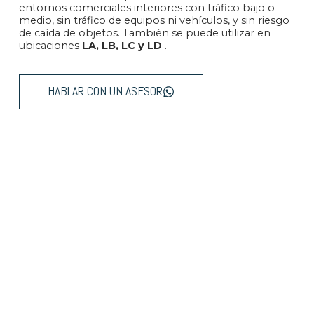
entornos comerciales interiores con tráfico bajo o
medio, sin tráfico de equipos ni vehículos, y sin riesgo
de caída de objetos. También se puede utilizar en
ubicaciones
LA, LB, LC y LD
.
HABLAR CON UN ASESOR
Pisos y revestimientos que
combinan estilo y durabilidad,
transformando cada proyecto en
un espacio único.