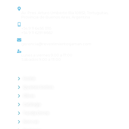
CONTACTO
Dirección
Av. Pres. Arturo Umberto Illia 10852, Tortuguitas,
Provincia de Buenos Aires, Argentina
Contacto
+54 9 11 6456 3115
+54 9 11 6291 8662
Email
gerencia@revestimientosjaman.com
Horario de atención
Lunes a viernes 9:00 a 17:00
Sábados 9:00 a 13:00
MENÚ
Home
Quienes Somos
Obras
Catálogo
Tienda Online
Noticias