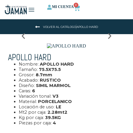
0
MI CUENTA
QUIENES SOMOS
CALCULA TU ESPACIO
VOLVER AL CATÁLOGO
APOLLO HARD
APOLLO HARD
Nombre:
APOLLO HARD
Tamaño:
75.5X75.5
Grosor:
8.7mm
Acabado:
RUSTICO
Diseño:
SIMIL MARMOL
Caras:
6
Variación tonal:
V
3
Material:
PORCELANICO
Locación de uso:
L
E
Mt2 por caja:
2.28mt2
Kg por caja:
39.5KG
Piezas por caja:
4