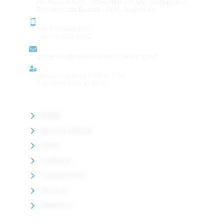
Av. Pres. Arturo Umberto Illia 10852, Tortuguitas,
Provincia de Buenos Aires, Argentina
Contacto
+54 9 11 6456 3115
+54 9 11 6291 8662
Email
gerencia@revestimientosjaman.com
Horario de atención
Lunes a viernes 9:00 a 17:00
Sábados 9:00 a 13:00
MENÚ
Home
Quienes Somos
Obras
Catálogo
Tienda Online
Noticias
Contacto