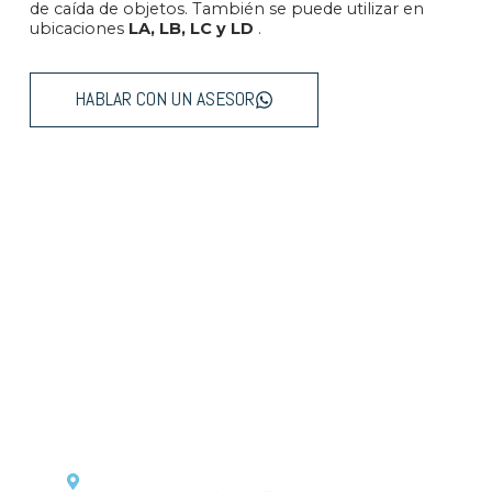
de caída de objetos. También se puede utilizar en
ubicaciones
LA, LB, LC y LD
.
HABLAR CON UN ASESOR
Pisos y revestimientos que
combinan estilo y durabilidad,
transformando cada proyecto en
un espacio único.
CONTACTO
Dirección