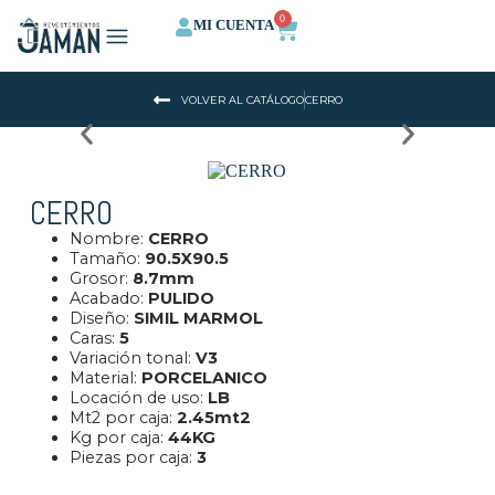
0
MI CUENTA
QUIENES SOMOS
CALCULA TU ESPACIO
VOLVER AL CATÁLOGO
CERRO
CERRO
Nombre:
CERRO
Tamaño:
90.5X90.5
Grosor:
8.7mm
Acabado:
PULIDO
Diseño:
SIMIL MARMOL
Caras:
5
Variación tonal:
V
3
Material:
PORCELANICO
Locación de uso:
L
B
Mt2 por caja:
2.45mt2
Kg por caja:
44KG
Piezas por caja:
3