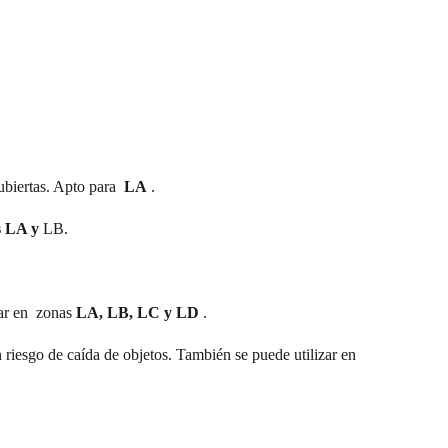
cubiertas. Apto para
LA
.
s LA y
LB.
zar en zonas
LA, LB, LC y LD
.
 riesgo de caída de objetos. También se puede utilizar en