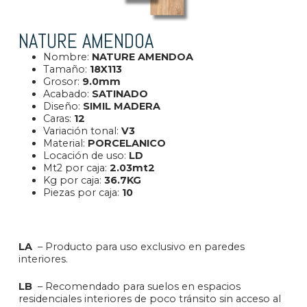
NATURE AMENDOA
Nombre:
NATURE AMENDOA
Tamaño:
18X113
Grosor:
9.0mm
Acabado:
SATINADO
Diseño:
SIMIL MADERA
Caras:
12
Variación tonal:
V
3
Material:
PORCELANICO
Locación de uso:
L
D
Mt2 por caja:
2.03mt2
Kg por caja:
36.7KG
Piezas por caja:
10
LA
– Producto para uso exclusivo en paredes
interiores.
LB
– Recomendado para suelos en espacios
residenciales interiores de poco tránsito sin acceso al