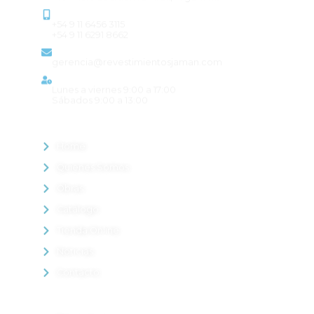
Contacto
+54 9 11 6456 3115
+54 9 11 6291 8662
Email
gerencia@revestimientosjaman.com
Horario de atención
Lunes a viernes 9:00 a 17:00
Sábados 9:00 a 13:00
MENÚ
Home
Quienes Somos
Obras
Catálogo
Tienda Online
Noticias
Contacto
PRODUCTOS DESTACADOS