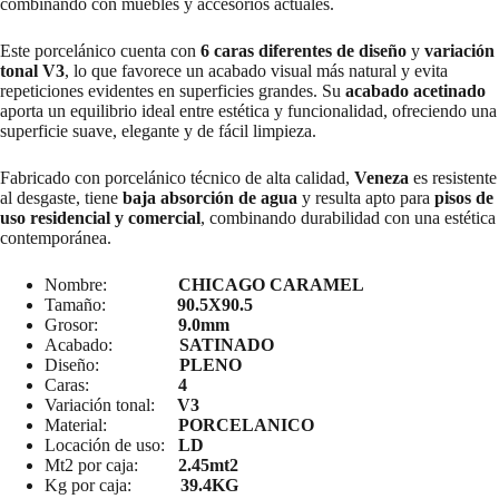
combinando con muebles y accesorios actuales.
Este porcelánico cuenta con
6 caras diferentes de diseño
y
variación
tonal V3
, lo que favorece un acabado visual más natural y evita
repeticiones evidentes en superficies grandes. Su
acabado acetinado
aporta un equilibrio ideal entre estética y funcionalidad, ofreciendo una
superficie suave, elegante y de fácil limpieza.
Fabricado con porcelánico técnico de alta calidad,
Veneza
es resistente
al desgaste, tiene
baja absorción de agua
y resulta apto para
pisos de
uso residencial y comercial
, combinando durabilidad con una estética
contemporánea.
Nombre:
CHICAGO CARAMEL
Tamaño:
90.5X90.5
Grosor:
9.0mm
Acabado:
SATINADO
Diseño:
PLENO
Caras:
4
Variación tonal:
V3
Material:
PORCELANICO
Locación de uso:
LD
Mt2 por caja:
2.45mt2
Kg por caja:
39.4KG