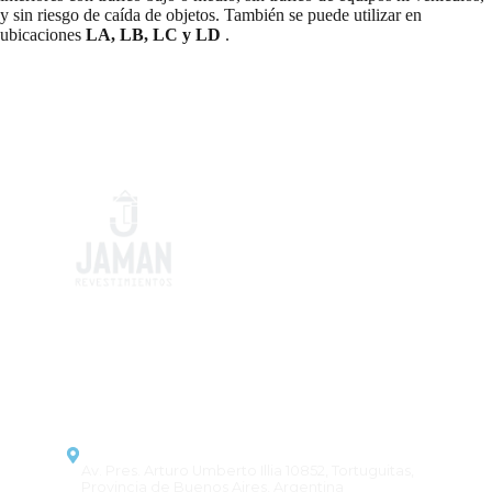
y sin riesgo de caída de objetos. También se puede utilizar en
ubicaciones
LA, LB, LC y LD
.
Pisos y revestimientos que
combinan estilo y durabilidad,
transformando cada proyecto en
un espacio único.
CONTACTO
Dirección
Av. Pres. Arturo Umberto Illia 10852, Tortuguitas,
Provincia de Buenos Aires, Argentina