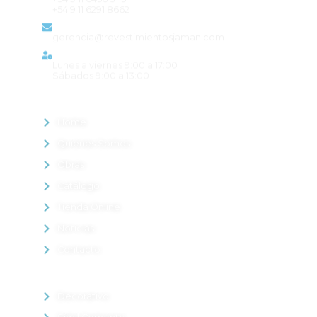
+54 9 11 6291 8662
Email
gerencia@revestimientosjaman.com
Horario de atención
Lunes a viernes 9:00 a 17:00
Sábados 9:00 a 13:00
MENÚ
Home
Quienes Somos
Obras
Catálogo
Tienda Online
Noticias
Contacto
PRODUCTOS DESTACADOS
Decorativo