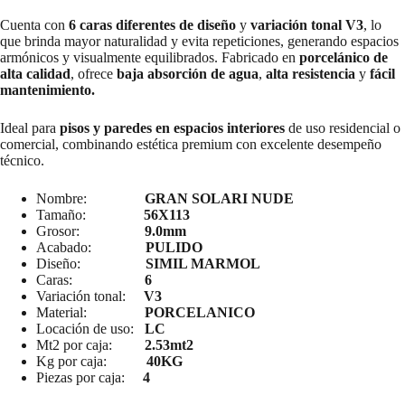
Cuenta con
6 caras diferentes de diseño
y
variación tonal V3
, lo
que brinda mayor naturalidad y evita repeticiones, generando espacios
armónicos y visualmente equilibrados. Fabricado en
porcelánico de
alta calidad
, ofrece
baja absorción de agua
,
alta resistencia
y
fácil
mantenimiento.
Ideal para
pisos y paredes en espacios interiores
de uso residencial o
comercial, combinando estética premium con excelente desempeño
técnico.
Nombre:
GRAN SOLARI NUDE
Tamaño:
56X113
Grosor:
9.0mm
Acabado:
PULIDO
Diseño:
SIMIL MARMOL
Caras:
6
Variación tonal:
V3
Material:
PORCELANICO
Locación de uso:
LC
Mt2 por caja:
2.53mt2
Kg por caja:
40KG
Piezas por caja:
4