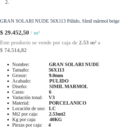
GRAN SOLARI NUDE 56X113 Púlido, Símil mármol beige
$
29.452,50
/ m²
Este producto se vende por caja de
2.53 m²
a
$
74.514,82
Nombre:
GRAN SOLARI NUDE
Tamaño:
56X113
Grosor:
9.0mm
Acabado:
PULIDO
Diseño:
SIMIL MARMOL
Caras:
6
Variación tonal:
V3
Material:
PORCELANICO
Locación de uso:
LC
Mt2 por caja:
2.53mt2
Kg por caja:
40KG
Piezas por caja:
4