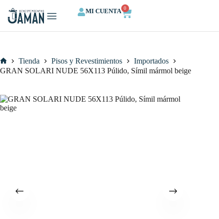
0
MI CUENTA
QUIENES SOMOS
CALCULA TU ESPACIO
Tienda
Pisos y Revestimientos
Importados
GRAN SOLARI NUDE 56X113 Púlido, Símil mármol beige