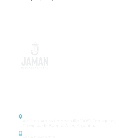
Pisos y revestimientos que
combinan estilo y durabilidad,
transformando cada proyecto en
un espacio único.
CONTACTO
Dirección
Av. Pres. Arturo Umberto Illia 10852, Tortuguitas,
Provincia de Buenos Aires, Argentina
Contacto
+54 9 11 6456 3115