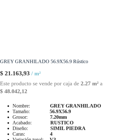
GREY GRANHILADO 56.9X56.9 Rústico
$
21.163,93
/ m²
Este producto se vende por caja de
2.27 m²
a
$
48.042,12
Nombre:
GREY GRANHILADO
Tamaño:
56.9X56.9
Grosor:
7.20mm
Acabado:
RUSTICO
Diseño:
SIMIL PIEDRA
Caras:
4
Variación tonal:
V3