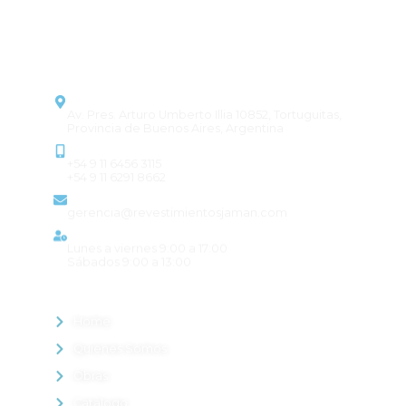
transformando cada proyecto en
un espacio único.
CONTACTO
Dirección
Av. Pres. Arturo Umberto Illia 10852, Tortuguitas,
Provincia de Buenos Aires, Argentina
Contacto
+54 9 11 6456 3115
+54 9 11 6291 8662
Email
gerencia@revestimientosjaman.com
Horario de atención
Lunes a viernes 9:00 a 17:00
Sábados 9:00 a 13:00
MENÚ
Home
Quienes Somos
Obras
Catálogo