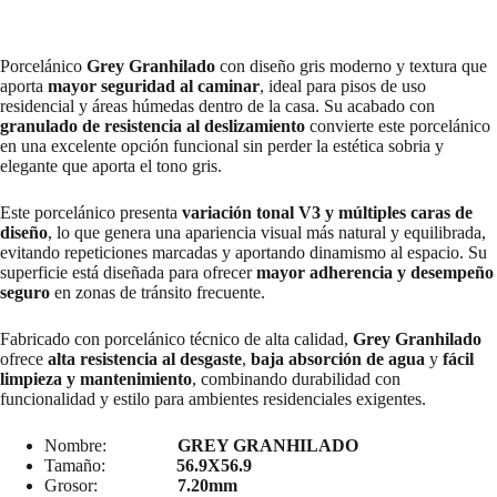
Porcelánico
Grey Granhilado
con diseño gris moderno y textura que
aporta
mayor seguridad al caminar
, ideal para pisos de uso
residencial y áreas húmedas dentro de la casa. Su acabado con
granulado de resistencia al deslizamiento
convierte este porcelánico
en una excelente opción funcional sin perder la estética sobria y
elegante que aporta el tono gris.
Este porcelánico presenta
variación tonal V3 y múltiples caras de
diseño
, lo que genera una apariencia visual más natural y equilibrada,
evitando repeticiones marcadas y aportando dinamismo al espacio. Su
superficie está diseñada para ofrecer
mayor adherencia y desempeño
seguro
en zonas de tránsito frecuente.
Fabricado con porcelánico técnico de alta calidad,
Grey Granhilado
ofrece
alta resistencia al desgaste
,
baja absorción de agua
y
fácil
limpieza y mantenimiento
, combinando durabilidad con
funcionalidad y estilo para ambientes residenciales exigentes.
Nombre:
GREY GRANHILADO
Tamaño:
56.9X56.9
Grosor:
7.20mm