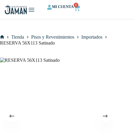
0
MI CUENTA
QUIENES SOMOS
CALCULA TU ESPACIO
Tienda
Pisos y Revestimientos
Importados
RESERVA 56X113 Satinado