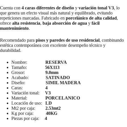
Cuenta con
4 caras diferentes de diseño
y
variación tonal V3
, lo
que genera un efecto visual más natural y equilibrado, evitando
repeticiones marcadas. Fabricado en
porcelánico de alta calidad
,
ofrece
alta resistencia
,
baja absorción de agua
y
fácil
mantenimiento
.
Recomendado para
pisos y paredes de uso residencial
, combinando
estética contemporánea con excelente desempeño técnico y
durabilidad.
Nombre:
RESERVA
Tamaño:
56X113
Grosor:
9.0mm
Acabado:
SATINADO
Diseño:
SIMIL MADERA
Caras:
4
Variación tonal:
V3
Material:
PORCELANICO
Locación de uso:
LD
Mt2 por caja:
2.53mt2
Kg por caja:
40KG
Piezas por caja:
4