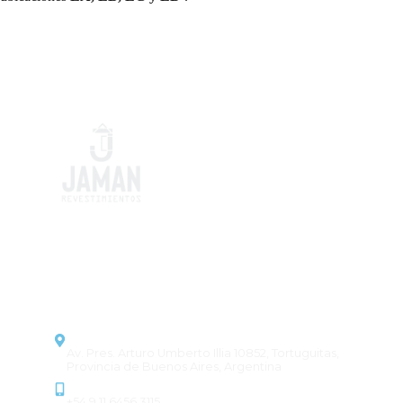
Pisos y revestimientos que
combinan estilo y durabilidad,
transformando cada proyecto en
un espacio único.
CONTACTO
Dirección
Av. Pres. Arturo Umberto Illia 10852, Tortuguitas,
Provincia de Buenos Aires, Argentina
Contacto
+54 9 11 6456 3115