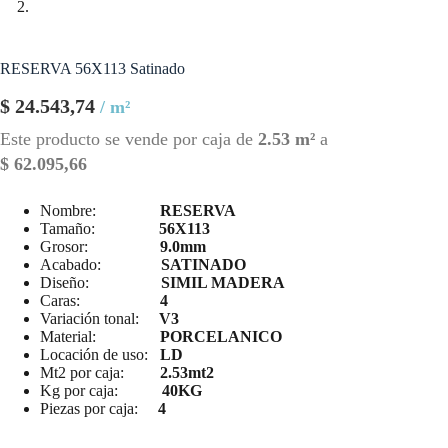
RESERVA 56X113 Satinado
$
24.543,74
/ m²
Este producto se vende por caja de
2.53 m²
a
$
62.095,66
Nombre:
RESERVA
Tamaño:
56X113
Grosor:
9.0mm
Acabado:
SATINADO
Diseño:
SIMIL MADERA
Caras:
4
Variación tonal:
V3
Material:
PORCELANICO
Locación de uso:
LD
Mt2 por caja:
2.53mt2
Kg por caja:
40KG
Piezas por caja:
4