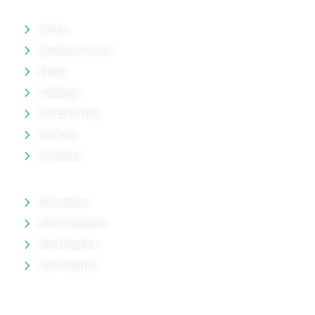
MENÚ
Home
Quienes Somos
Obras
Catálogo
Tienda Online
Noticias
Contacto
PRODUCTOS DESTACADOS
Decorativo
Símil Cemento
Símil Madera
Símil Mármol