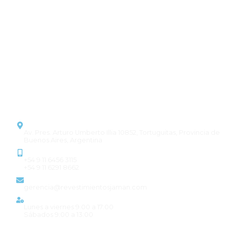
Pisos y revestimientos que
combinan estilo y durabilidad,
transformando cada proyecto en
un espacio único.
CONTACTO
Dirección
Av. Pres. Arturo Umberto Illia 10852, Tortuguitas, Provincia de
Buenos Aires, Argentina
Contacto
+54 9 11 6456 3115
+54 9 11 6291 8662
Email
gerencia@revestimientosjaman.com
Horario de atención
Lunes a viernes 9:00 a 17:00
Sábados 9:00 a 13:00